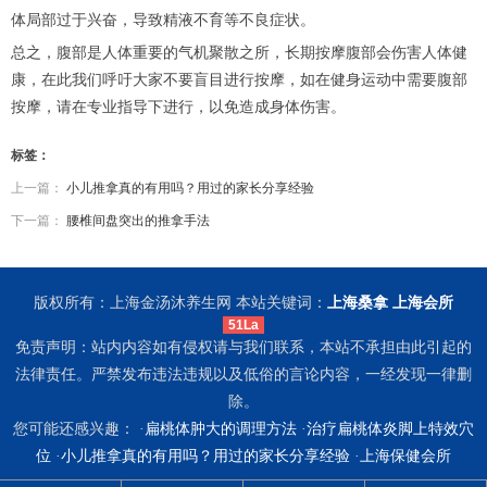
体局部过于兴奋，导致精液不育等不良症状。
总之，腹部是人体重要的气机聚散之所，长期按摩腹部会伤害人体健
康，在此我们呼吁大家不要盲目进行按摩，如在健身运动中需要腹部
按摩，请在专业指导下进行，以免造成身体伤害。
标签：
上一篇：
小儿推拿真的有用吗？用过的家长分享经验
下一篇：
腰椎间盘突出的推拿手法
版权所有：上海金汤沐养生网 本站关键词：
上海桑拿
上海会所
51La
免责声明：站内内容如有侵权请与我们联系，本站不承担由此引起的
法律责任。严禁发布违法违规以及低俗的言论内容，一经发现一律删
除。
您可能还感兴趣： ·
扁桃体肿大的调理方法
·
治疗扁桃体炎脚上特效穴
位
·
小儿推拿真的有用吗？用过的家长分享经验
·
上海保健会所