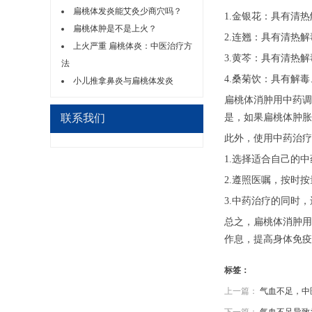
扁桃体发炎能艾灸少商穴吗？
1.金银花：具有清
扁桃体肿是不是上火？
2.连翘：具有清热
上火严重 扁桃体炎：中医治疗方
3.黄芩：具有清热
法
4.桑菊饮：具有解
小儿推拿鼻炎与扁桃体发炎
扁桃体消肿用中药调
联系我们
是，如果扁桃体肿胀
此外，使用中药治疗
1.选择适合自己的
2.遵照医嘱，按时
3.中药治疗的同时
总之，扁桃体消肿用
作息，提高身体免疫
标签：
上一篇：
气血不足，中